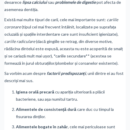
deoarece
lipsa calciului
sau
problemele de digestie
pot afecta de
asemenea dentiția.
Există mai multe tipuri de carii, cele mai importante sunt:
cariile
coronare
(tipul cel mai frecvent întâlnit, localizate pe suprafața
ocluzală și spațiile interdentare care sunt insuficient igienizate),
cariile radiculare
(dacă gingiile se retrag, din diverse motive,
rădăcina dintelui este expusă, aceasta nu este acoperită de smalț
și se cariază mult mai ușor), *cariile secundare** (acestea se
formează în jurul obturațiilor/plombelor și coroanelor existente).
Sa vorbim acum despre
factorii predispozanți
, unii dintre ei au fost
descriși mai sus.
Igiena orală precară
cu apariția ulterioară a plăcii
bacteriene, sau așa numitul tartru.
Alimentele de consistență dură
care duc cu timpul la
fisurarea dinților.
Alimentele bogate în zahăr
, cele mai periculoase sunt