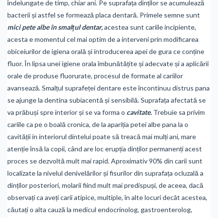
îndelungate de timp, chiar ani. Pe suprafața dinților se acumulează
bacterii și astfel se formează placa dentară. Primele semne sunt
mici pete albe în smalțul dentar,
acestea sunt cariile incipiente,
acesta e momentul cel mai optim de a interveni prin modificarea
obiceiurilor de igiena orală și introducerea apei de gura ce conține
fluor. În lipsa unei igiene orala îmbunătățite și adecvate și a aplicării
orale de produse fluorurate, procesul de formate al cariilor
avansează. Smalțul suprafeței dentare este încontinuu distrus pana
se ajunge la dentina subiacentă și sensibilă. Suprafața afectată se
va prăbuși spre interior și se va forma o
cavitate.
Trebuie sa privim
cariile ca pe o boală cronica, de la apariția petei albe pana la o
cavității in interiorul dintelui poate să treacă mai mulți ani, mare
atenție însă la copii, când are loc erupția dinților permanenți acest
proces se dezvoltă mult mai rapid. Aproximativ 90% din carii sunt
localizate la nivelul denivelărilor și fisurilor din suprafața ocluzală a
dinților posteriori, molarii fiind mult mai predispuși, de aceea, dacă
observați ca aveți carii atipice, multiple, în alte locuri decât acestea,
căutați o alta cauză la medicul endocrinolog, gastroenterolog,