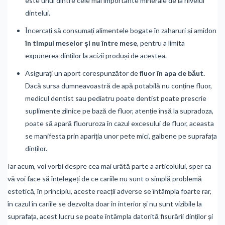
este unul dintre cele mai importante minerale de la nivelul
dintelui.
Încercați să consumați alimentele bogate în zaharuri și amidon
în timpul meselor și nu între mese
, pentru a limita
expunerea dinților la acizii produși de acestea.
Asigurați un aport corespunzător de
fluor în apa de băut.
Dacă sursa dumneavoastră de apă potabilă nu conține fluor,
medicul dentist sau pediatru poate dentist poate prescrie
suplimente zilnice pe bază de fluor, atenție însă la supradoza,
poate să apară fluoruroza în cazul excesului de fluor, aceasta
se manifesta prin apariția unor pete mici, galbene pe suprafața
dinților.
Iar acum, voi vorbi despre cea mai urâtă parte a articolului, sper ca
vă voi face să înțelegeți de ce cariile nu sunt o simplă problemă
estetică, în principiu, aceste reacții adverse se întâmpla foarte rar,
în cazul în cariile se dezvolta doar în interior și nu sunt vizibile la
suprafața, acest lucru se poate întâmpla datorită fisurării dinților și