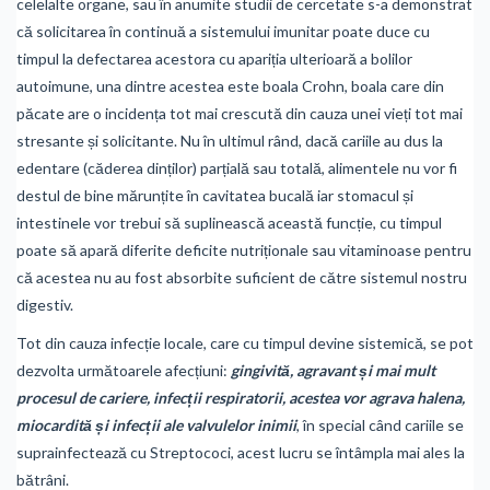
celelalte organe, sau în anumite studii de cercetate s-a demonstrat
că solicitarea în continuă a sistemului imunitar poate duce cu
timpul la defectarea acestora cu apariția ulterioară a bolilor
autoimune, una dintre acestea este boala Crohn, boala care din
păcate are o incidența tot mai crescută din cauza unei vieți tot mai
stresante și solicitante. Nu în ultimul rând, dacă cariile au dus la
edentare (căderea dinților) parțială sau totală, alimentele nu vor fi
destul de bine mărunțite în cavitatea bucală iar stomacul și
intestinele vor trebui să suplinească această funcție, cu timpul
poate să apară diferite deficite nutriționale sau vitaminoase pentru
că acestea nu au fost absorbite suficient de către sistemul nostru
digestiv.
Tot din cauza infecție locale, care cu timpul devine sistemică, se pot
dezvolta următoarele afecțiuni:
gingivită, agravant și mai mult
procesul de cariere, infecții respiratorii, acestea vor agrava halena,
miocardită și infecții ale valvulelor inimii
, în special când cariile se
suprainfectează cu Streptococi, acest lucru se întâmpla mai ales la
bătrâni.