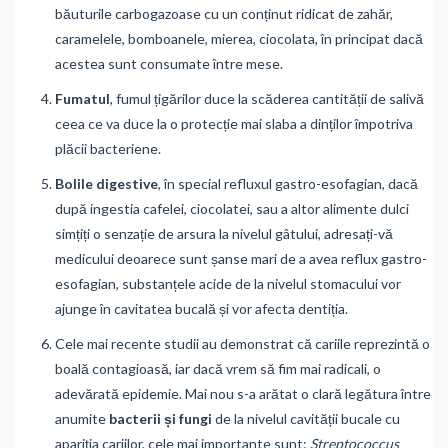
băuturile carbogazoase cu un conținut ridicat de zahăr,
caramelele, bomboanele, mierea, ciocolata, în principat dacă
acestea sunt consumate între mese.
Fumatul
, fumul țigărilor duce la scăderea cantității de salivă
ceea ce va duce la o protecție mai slaba a dinților împotriva
plăcii bacteriene.
Bolile digestive
, în special refluxul gastro-esofagian, dacă
după ingestia cafelei, ciocolatei, sau a altor alimente dulci
simțiți o senzație de arsura la nivelul gâtului, adresați-vă
medicului deoarece sunt șanse mari de a avea reflux gastro-
esofagian, substanțele acide de la nivelul stomacului vor
ajunge în cavitatea bucală și vor afecta dentiția.
Cele mai recente studii au demonstrat că cariile reprezintă o
boală contagioasă, iar dacă vrem să fim mai radicali, o
adevărată epidemie. Mai nou s-a arătat o clară legătura între
anumite
bacterii și fungi
de la nivelul cavității bucale cu
apariția cariilor, cele mai importante sunt:
Streptococcus