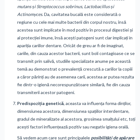
mutans și Streptococcus sobrinus, Lactobacillus și
Actinomyces
. Da, cavitatea bucală este considerată o
regiune cu cele mai multe bacterii din corpul nostru, însă
acestea sunt implicate în mod pozitiv în procesul digestiei și
al protecției imune, însă acești patogeni sunt clar implicați in
apariția cariilor dentare. Oricât de greu ar fi de imaginat,
cariile, din cauza acestor bacterii, sunt boli contagioase ce se
transmit prin salivă, studiile specializate anume pe această
temă au demonstrat o prevalență crescută a cariilor la copiii
a căror părinți au de asemenea carii, acestea ar putea rezulta
fie dintr-o igienă necorespunzătoare similară, fie din cauza
transmiterii acestor patogeni.
Predispoziția genetică
, aceasta va influența forma dinților,
dimensiunea acestora, dimensiunea spațiilor interdentare,
gradul de mineralizate al acestora, grosimea smalțului etc, toți
acești factori influențează pozitiv sau negativ igiena orală.
Să vedem acum care sunt principalele
posibilități de apărare