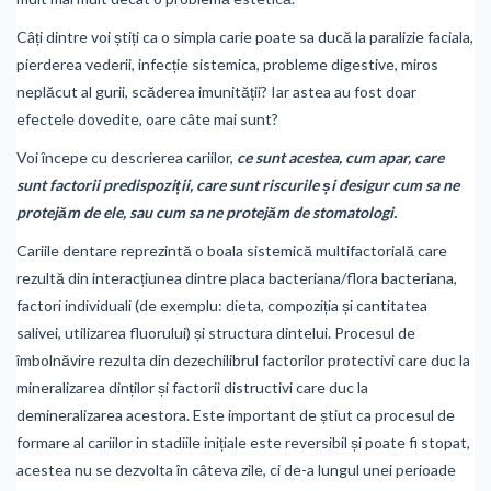
Câți dintre voi știți ca o simpla carie poate sa ducă la paralizie faciala,
pierderea vederii, infecție sistemica, probleme digestive, miros
neplăcut al gurii, scăderea imunității? Iar astea au fost doar
efectele dovedite, oare câte mai sunt?
Voi începe cu descrierea cariilor,
ce sunt acestea, cum apar, care
sunt factorii predispoziții, care sunt riscurile și desigur cum sa ne
protejăm de ele, sau cum sa ne protejăm de stomatologi.
Cariile dentare reprezintă o boala sistemică multifactorială care
rezultă din interacțiunea dintre placa bacteriana/flora bacteriana,
factori individuali (de exemplu: dieta, compoziția și cantitatea
salivei, utilizarea fluorului) și structura dintelui. Procesul de
îmbolnăvire rezulta din dezechilibrul factorilor protectivi care duc la
mineralizarea dinților și factorii distructivi care duc la
demineralizarea acestora. Este important de știut ca procesul de
formare al cariilor in stadiile inițiale este reversibil și poate fi stopat,
acestea nu se dezvolta în câteva zile, ci de-a lungul unei perioade