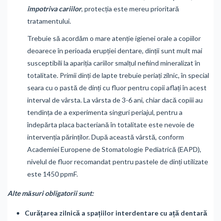
împotriva cariilor
, protecția este mereu prioritară
tratamentului.
Trebuie să acordăm o mare atenție igienei orale a copiilor
deoarece în perioada erupției dentare, dinții sunt mult mai
susceptibili la apariția cariilor smalțul nefiind mineralizat în
totalitate. Primii dinți de lapte trebuie periați zilnic, în special
seara cu o pastă de dinți cu fluor pentru copii aflați în acest
interval de vârsta. La vârsta de 3-6 ani, chiar dacă copiii au
tendința de a experimenta singuri periajul, pentru a
îndepărta placa bacteriană în totalitate este nevoie de
intervenția părinților. După această vârstă, conform
Academiei Europene de Stomatologie Pediatrică (EAPD),
nivelul de fluor recomandat pentru pastele de dinți utilizate
este 1450 ppmF.
Alte măsuri obligatorii sunt:
Curățarea zilnică a spațiilor interdentare cu ață dentară