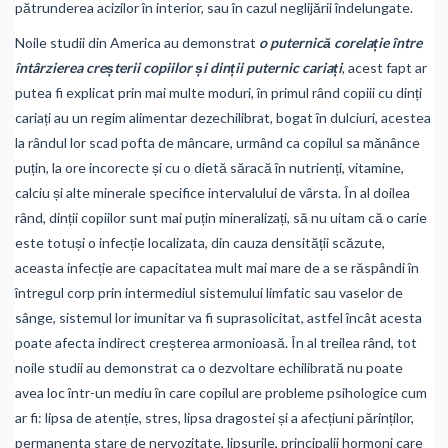
pătrunderea acizilor în interior, sau în cazul neglijării îndelungate.
Noile studii din America au demonstrat
o puternică corelație între
întârzierea creșterii copiilor și dinții puternic cariați
, acest fapt ar
putea fi explicat prin mai multe moduri, în primul rând copiii cu dinți
cariați au un regim alimentar dezechilibrat, bogat în dulciuri, acestea
la rândul lor scad pofta de mâncare, urmând ca copilul sa mănânce
puțin, la ore incorecte și cu o dietă săracă în nutrienți, vitamine,
calciu și alte minerale specifice intervalului de vârsta. În al doilea
rând, dinții copiilor sunt mai puțin mineralizați, să nu uitam că o carie
este totuși o infecție localizata, din cauza densității scăzute,
aceasta infecție are capacitatea mult mai mare de a se răspândi în
întregul corp prin intermediul sistemului limfatic sau vaselor de
sânge, sistemul lor imunitar va fi suprasolicitat, astfel încât acesta
poate afecta indirect creșterea armonioasă. În al treilea rând, tot
noile studii au demonstrat ca o dezvoltare echilibrată nu poate
avea loc într-un mediu în care copilul are probleme psihologice cum
ar fi: lipsa de atenție, stres, lipsa dragostei și a afecțiuni părinților,
permanenta stare de nervozitate, lipsurile, principalii hormoni care