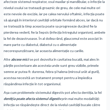
afecteze sistemul respirator, osul maxilar și mandibular, o infecție la
nivelul osului se tratează groaznic de greu, de cele mai multe ori
este nevoie de excizie, iar pe calea nervului oftalmic, infecția poate
să ajungă în interiorul cavității orbitale formând abces, iar dacă nu
se tratează la timp aceasta poate sa progreseze ducând fie la
pierderea vederii, fie la Sepsis (infecția întregului organism), ambele
la fel de dezastruoase. În al doilea rând, glaucomul este asociat în
mare parte cu diabetul, diabetul cu o alimentație
necorespunzătoare, iar aceasta alimentație cu cariile.
Alte
abcese mici
se pot dezvolta în cavitatea bucală, mai ales în
părțile posterioare ale acesteia unde sunt greu vizibile, primele
semne ar putea fi: durerea, febra și halena (mirosul urât al gurii),
acestea necesită un tratament prompt pentru a împiedica
răspândirea infecție în tot organismul.
Așa cum problemele sistemului digestiv pot afecta dentiția, la fel
dentiția poate afecta sistemul digestiv
prin mai multe modalități:
infecția se răspândește direct de la nivelul cavității bucale către