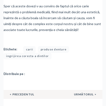
Sper că aceste dovezi v-au convins de faptul că orice carie
reprezintă o problemă medicală, fiind mai mult decât una estetică,
înainte de a căuta boala să încercam să căutam și cauza, vom fi
uimiți despre cât de complex este corpul nostru și cât de bine sunt
asociate toate lucrurile, prevenția e cheia sănătății!
Etichete:
carii
produse dentare
ingrijirea corecta a dintilor
Distribuie pe :
< PRECEDENTUL
URMĂTORUL >