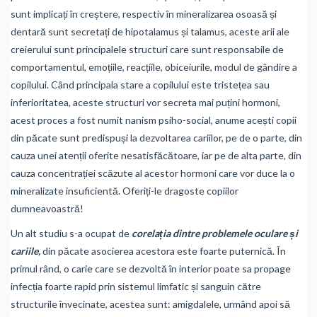
sunt implicați în creștere, respectiv în mineralizarea osoasă și
dentară sunt secretați de hipotalamus și talamus, aceste arii ale
creierului sunt principalele structuri care sunt responsabile de
comportamentul, emoțiile, reacțiile, obiceiurile, modul de gândire a
copilului. Când principala stare a copilului este tristețea sau
inferioritatea, aceste structuri vor secreta mai puțini hormoni,
acest proces a fost numit nanism psiho-social, anume acești copii
din păcate sunt predispuși la dezvoltarea cariilor, pe de o parte, din
cauza unei atenții oferite nesatisfăcătoare, iar pe de alta parte, din
cauza concentrației scăzute al acestor hormoni care vor duce la o
mineralizate insuficientă. Oferiți-le dragoste copiilor
dumneavoastră!
Un alt studiu s-a ocupat de
corelația dintre problemele oculare și
cariile,
din păcate asocierea acestora este foarte puternică. În
primul rând, o carie care se dezvoltă în interior poate sa propage
infecția foarte rapid prin sistemul limfatic și sanguin către
structurile învecinate, acestea sunt: amigdalele, urmând apoi să