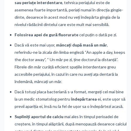
sau periuțe interdentare
, tehnica periajului este de
asemenea foarte importantă, periați numai în direcția gingie-
dinte, deoarece în acest mod nu veți îndepărta gingia de la
nivelul rădăcinii dintelui care este mult mai sensibilă.
Folosirea apei de gură fluorurate
cel puțin o dată pe zi.
Dacă vă este mai ușor,
mâncați după masă un măr
,
referindu-ne la zicala din limba engleză “An apple a day, keeps
the doctor away”, “ Un măr pe zi, ține doctorul la distanță”.
Fibrele din măr curăță eficient spațiile interdentare greu
accesibile periajului, în cazul în care nu aveți ața dentară la
îndemână, mâncați un măr.
Dacă totuși placa bacteriană s-a format, mergeți cel mai bine
la un medic stomatolog pentru
îndepărtarea
ei, este ușor să
previi apariția ei, însă nu la fel de ușor sa o îndepărtezi acasă.
Supliniți aportul de calciu
mai ales în timpul perioadei de
creștere, în timpul alăptării, după menopauză deoarece calciul