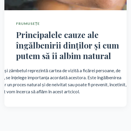
FRUMUSEȚE
Principalele cauze ale
îngălbenirii dinților și cum
putem să îi albim natural
ul și zâmbetul reprezintă cartea de vizită a ficărei persoane, de
ea, se înțelege importanța acordată acestora. Este îngălbenirea
ilor un proces natural și de neivitat sau poate fi prevenit, încetinit,
pat vom încerca să aflăm în acest artcicol.