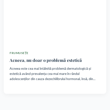
FRUMUSEȚE
Acneea, nu doar o problemă estetică
Acneea este cea mai întâlnită problemă dermatologică și
estetică având prevalența cea mai mare în rândul
adolescenților din cauza dezechilibrului hormonal, însă, din
păcate, aceasta se întâlnește și în rândul maturilor iar în acest
caz nu este o problemă trecătoare, cum să o prevenim, cum să
o tratam și care sunt simptomele ce ar trebui să ne îngrijoreze
vom descoperi în acest articol.