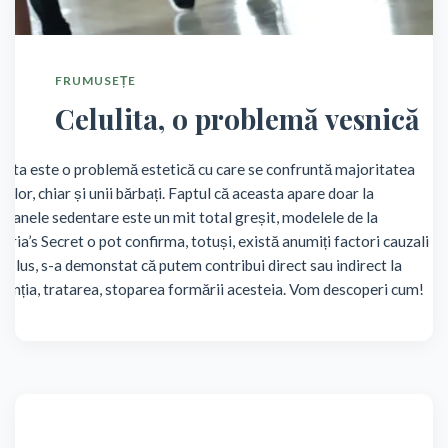
FRUMUSEȚE
Celulita, o problemă vesnică
ulita este o problemă estetică cu care se confruntă majoritatea
ilor, chiar și unii bărbați. Faptul că aceasta apare doar la
soanele sedentare este un mit total greșit, modelele de la
toria’s Secret o pot confirma, totuși, există anumiți factori cauzali
 în plus, s-a demonstat că putem contribui direct sau indirect la
venția, tratarea, stoparea formării acesteia. Vom descoperi cum!