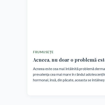
FRUMUSEȚE
Acneea, nu doar o problemă est
Acneea este cea mai întâlnită problemă derma
prevalența cea mai mare în rândul adolescențilo
hormonal, însă, din păcate, aceasta se întâlneșt
în acest caz nu este o problemă trecătoare, c
tratam și care sunt simptomele ce ar trebui să
descoperi în acest articol.