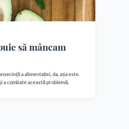
rebuie să mâncam
nsecință a alimentației, da, așa este.
și a combate această problemă.