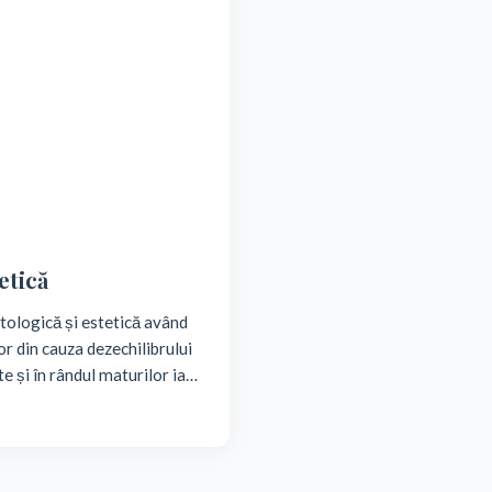
etică
tologică și estetică având
r din cauza dezechilibrului
e și în rândul maturilor iar
um să o prevenim, cum să o
 ne îngrijoreze vom