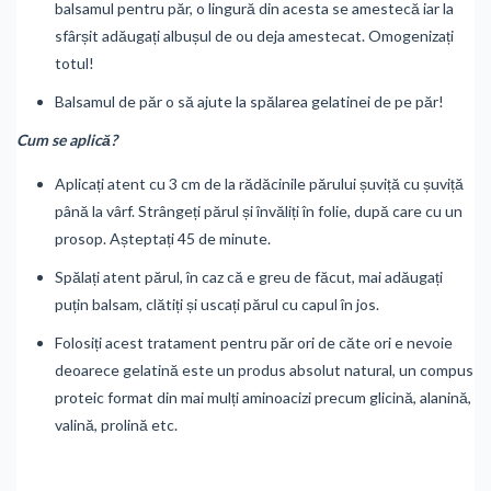
balsamul pentru păr, o lingură din acesta se amestecă iar la
sfârșit adăugați albușul de ou deja amestecat. Omogenizați
totul!
Balsamul de păr o să ajute la spălarea gelatinei de pe păr!
Cum se aplică?
Aplicați atent cu 3 cm de la rădăcinile părului șuviță cu șuviță
până la vârf. Strângeți părul și învăliți în folie, după care cu un
prosop. Așteptați 45 de minute.
Spălați atent părul, în caz că e greu de făcut, mai adăugați
puțin balsam, clătiți și uscați părul cu capul în jos.
Folosiți acest tratament pentru păr ori de căte ori e nevoie
deoarece gelatină este un produs absolut natural, un compus
proteic format din mai mulți aminoacizi precum glicină, alanină,
valină, prolină etc.