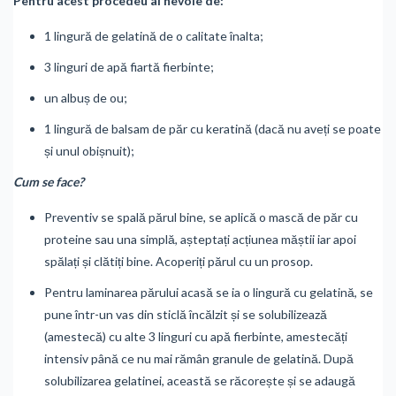
Pentru acest procedeu ai nevoie de:
1 lingură de gelatină de o calitate înalta;
3 linguri de apă fiartă fierbinte;
un albuș de ou;
1 lingură de balsam de păr cu keratină (dacă nu aveți se poate
și unul obișnuit);
Cum se face?
Preventiv se spală părul bine, se aplică o mască de păr cu
proteine sau una simplă, așteptați acțiunea măștii iar apoi
spălați și clătiți bine. Acoperiți părul cu un prosop.
Pentru laminarea părului acasă se ia o lingură cu gelatină, se
pune într-un vas din sticlă încălzit și se solubilizează
(amestecă) cu alte 3 linguri cu apă fierbinte, amestecăți
intensiv până ce nu mai rămân granule de gelatină. După
solubilizarea gelatinei, această se răcorește și se adaugă